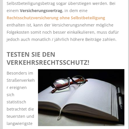
Selbstbeteiligungsbetrag sogar überstiegen werden. Bei
einem
Versicherungsvertrag.
in dem eine
Rechtsschutzversicherung ohne Selbstbeteiligung
enthalten ist, kann der Versicherungsnehmer mögliche
Folgekosten somit noch besser einkalkulieren, muss dafür
jedoch auch monatlich / jährlich höhere Beiträge zahlen.
TESTEN SIE DEN
VERKEHRSRECHTSSCHUTZ!
Besonders im
Straßenverkeh
r ereignen
sich
statistisch
betrachtet die
teuersten und
langwierigste