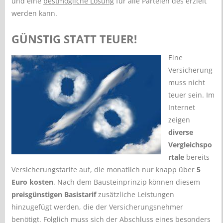
und eine
bestmögliche Lösung
für alle Parteien des erzielt
werden kann.
GÜNSTIG STATT TEUER!
Eine
Versicherung
muss nicht
teuer sein. Im
Internet
zeigen
diverse
Vergleichspo
rtale
bereits
Versicherungstarife auf, die monatlich nur knapp über
5
Euro kosten
. Nach dem Bausteinprinzip können diesem
preisgünstigen Basistarif
zusätzliche Leistungen
hinzugefügt werden, die der Versicherungsnehmer
benötigt. Folglich muss sich der Abschluss eines besonders