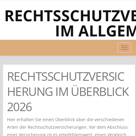
RECHTSSCHUTZV
IM ALLGE
TOG
NAVI
RECHTSSCHUTZVERSIC
HERUNG IM ÜBERBLICK
2026
Hier erhalten Sie einen Überblick über die verschiedenen
Arten der Rechtsschutzversicherungen. Vor dem Abschluss
einer Versicherung ist es empfehlenswert, einen Vergleich